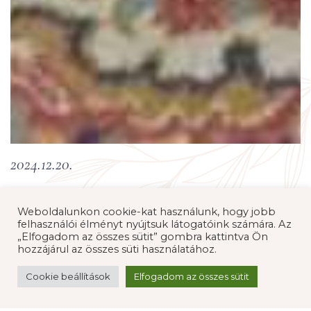
2024.12.20.
Weboldalunkon cookie-kat használunk, hogy jobb
felhasználói élményt nyújtsuk látogatóink számára. Az
„Elfogadom az összes sütit” gombra kattintva Ön
hozzájárul az összes süti használatához.
A bölcsődébe idén is együtt hangolódtunk a
Cookie beállítások
Elfogadom az összes sütit
gyerekekkel a szeretet ünnepére.
Feldíszítettük a város főterén lévő kis