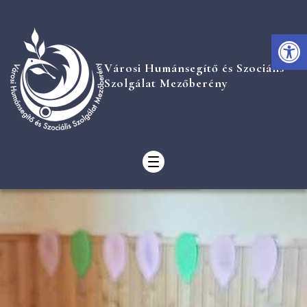
Eszk
Városi Humánsegítő és Szociális
Szolgálat Mezőberény