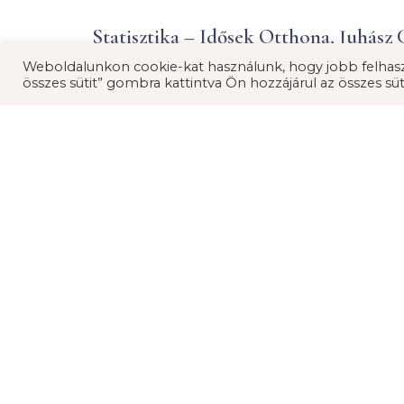
Statisztika – Idősek Otthona, Juhász G
Weboldalunkon cookie-kat használunk, hogy jobb felhasz
összes sütit” gombra kattintva Ön hozzájárul az összes süt
Statisztika – Idősek Otthon, Puskin ut