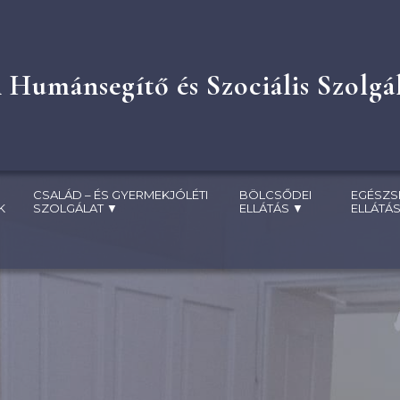
i Humánsegítő és Szociális Szolg
CSALÁD – ÉS GYERMEKJÓLÉTI
BÖLCSŐDEI
EGÉSZS
K
SZOLGÁLAT
▼
ELLÁTÁS
▼
ELLÁTÁ