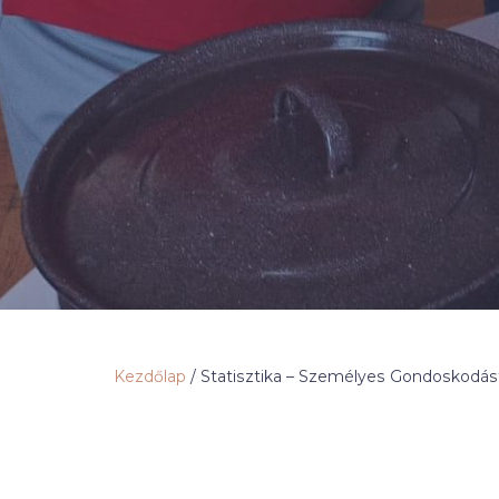
Kezdőlap
/
Statisztika – Személyes Gondoskodást 