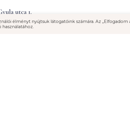
yula utca 1.
nálói élményt nyújtsuk látogatóink számára. Az „Elfogadom 
i használatához.
ca 1.