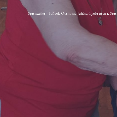
Statisztika – Idősek Otthona, Juhász Gyula utca 1. Stat