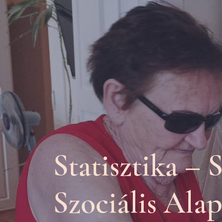
Statisztika –
Szociális Alap