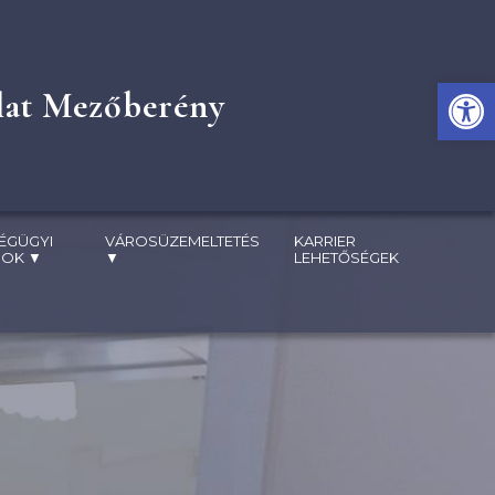
Eszk
álat Mezőberény
ÉGÜGYI
VÁROSÜZEMELTETÉS
KARRIER
SOK
▼
▼
LEHETŐSÉGEK